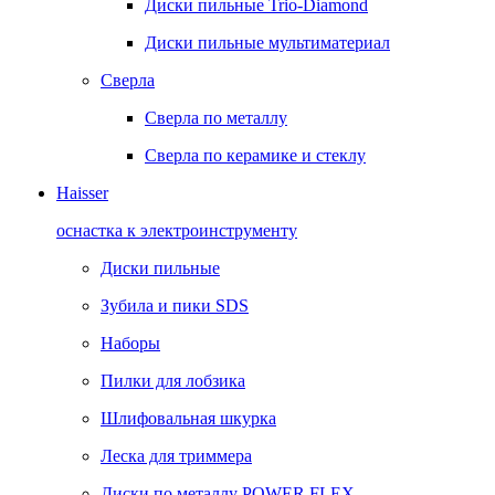
Диски пильные Trio-Diamond
Диски пильные мультиматериал
Сверла
Сверла по металлу
Сверла по керамике и стеклу
Haisser
оснастка к электроинструменту
Диски пильные
Зубила и пики SDS
Наборы
Пилки для лобзика
Шлифовальная шкурка
Леска для триммера
Диски по металлу POWER FLEX