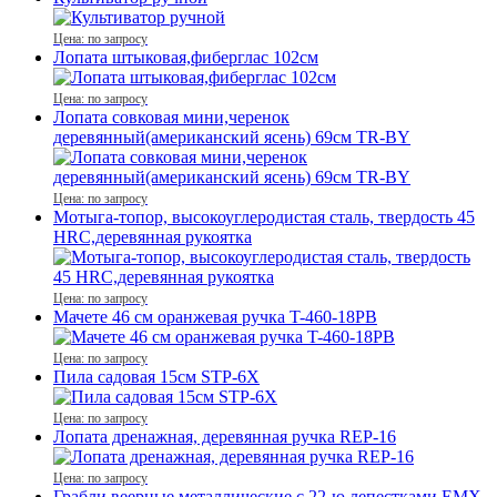
Цена: по запросу
Лопата штыковая,фиберглас 102см
Цена: по запросу
Лопата совковая мини,черенок
деревянный(американский ясень) 69см TR-BY
Цена: по запросу
Мотыга-топор, высокоуглеродистая сталь, твердость 45
HRC,деревянная рукоятка
Цена: по запросу
Мачете 46 см оранжевая ручка T-460-18PB
Цена: по запросу
Пила садовая 15см STP-6X
Цена: по запросу
Лопата дренажная, деревянная ручка REР-16
Цена: по запросу
Грабли веерные металлические с 22-ю лепестками EMX-