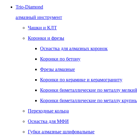
Trio-Diamond
алмазный инструмент
Чашки и КЛТ
Коронки и фрезы
Оснастка для алмазных коронок
Коронки по бетону
Фрезы алмазные
Коронки по керамике и керамограниту
Коронки биметаллические по металлу мелкий
Коронки биметаллические по металлу крупны
Переходные кольца
Оснастка для МФИ
Губки алмазные шлифовальные