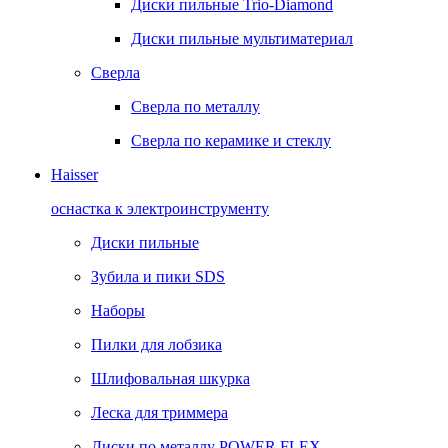
Диски пильные Trio-Diamond
Диски пильные мультиматериал
Сверла
Сверла по металлу
Сверла по керамике и стеклу
Haisser
оснастка к электроинструменту
Диски пильные
Зубила и пики SDS
Наборы
Пилки для лобзика
Шлифовальная шкурка
Леска для триммера
Диски по металлу POWER FLEX