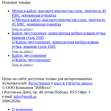
Похожие товары
Мотыга-кайло, высокоуглеродистая сталь, твердость 45
HRC деревянная рукоятка
Цена: по запросу
Кайло двустороннее, композитная виброгасящая ручка,
кованая сталь 1045
Цена: по запросу
Кайло двустороннее
Цена: по запросу
Цены на сайте доступны только для авторизованных
пользователей.
Регистрация
и
вход в учётную запись
© ООО Компания
"ИНВэлл"
г.Ростов-на-Дону, пр. 40-летия Победы, 85/5 Офис 3
e-mail:
info@invell.ru
2006-2026г.
О компании