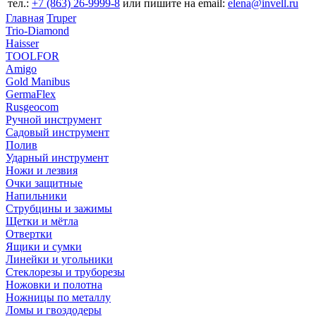
тел.:
+7 (863) 26‐9999‐8
или пишите на email:
elena@invell.ru
Главная
Truper
Trio-Diamond
Haisser
TOOLFOR
Amigo
Gold Manibus
GermaFlex
Rusgeocom
Ручной инструмент
Садовый инструмент
Полив
Ударный инструмент
Ножи и лезвия
Очки защитные
Напильники
Струбцины и зажимы
Щетки и мётла
Отвертки
Ящики и сумки
Линейки и угольники
Стеклорезы и труборезы
Ножовки и полотна
Ножницы по металлу
Ломы и гвоздодеры