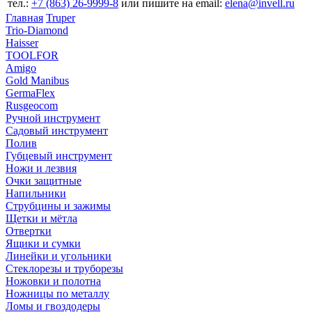
тел.:
+7 (863) 26‐9999‐8
или пишите на email:
elena@invell.ru
Главная
Truper
Trio-Diamond
Haisser
TOOLFOR
Amigo
Gold Manibus
GermaFlex
Rusgeocom
Ручной инструмент
Садовый инструмент
Полив
Губцевый инструмент
Ножи и лезвия
Очки защитные
Напильники
Струбцины и зажимы
Щетки и мётла
Отвертки
Ящики и сумки
Линейки и угольники
Стеклорезы и труборезы
Ножовки и полотна
Ножницы по металлу
Ломы и гвоздодеры