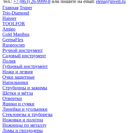
тел.:
+7 (863) 26‐9999‐8
или пишите на email:
elena@invell.ru
Главная
Truper
Trio-Diamond
Haisser
TOOLFOR
Amigo
Gold Manibus
GermaFlex
Rusgeocom
Ручной инструмент
Садовый инструмент
Полив
Губцевый инструмент
Ножи и лезвия
Очки защитные
Напильники
Струбцины и зажимы
Щетки и мётла
Отвертки
Ящики и сумки
Линейки и угольники
Стеклорезы и труборезы
Ножовки и полотна
Ножницы по металлу
Ломы и гвоздодеры