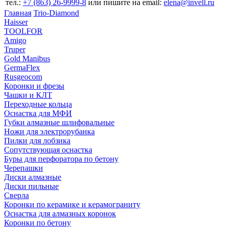
тел.:
+7 (863) 26‐9999‐8
или пишите на email:
elena@invell.ru
Главная
Trio-Diamond
Haisser
TOOLFOR
Amigo
Truper
Gold Manibus
GermaFlex
Rusgeocom
Коронки и фрезы
Чашки и КЛТ
Переходные кольца
Оснастка для МФИ
Губки алмазные шлифовальные
Ножи для электрорубанка
Пилки для лобзика
Сопутствующая оснастка
Буры для перфоратора по бетону
Черепашки
Диски алмазные
Диски пильные
Сверла
Коронки по керамике и керамограниту
Оснастка для алмазных коронок
Коронки по бетону