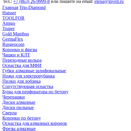
тел.:
+7 (863) 26‐9999‐8
или пишите на email:
elena@invell.ru
Главная
Trio-Diamond
Haisser
TOOLFOR
Amigo
Truper
Gold Manibus
GermaFlex
Rusgeocom
Коронки и фрезы
Чашки и КЛТ
Переходные кольца
Оснастка для МФИ
Губки алмазные шлифовальные
Ножи для электрорубанка
Пилки для лобзика
Сопутствующая оснастка
Буры для перфоратора по бетону
Черепашки
Диски алмазные
Диски пильные
Сверла
Коронки по бетону
Оснастка для алмазных коронок
Фрезы алмазные