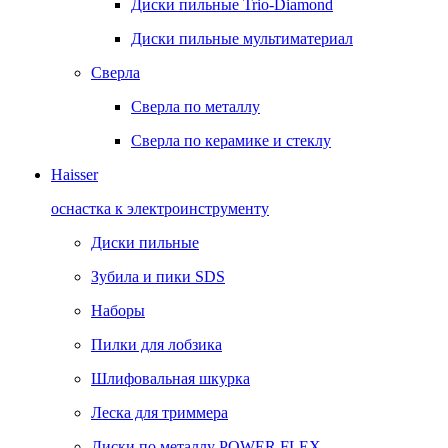
Диски пильные Trio-Diamond
Диски пильные мультиматериал
Сверла
Сверла по металлу
Сверла по керамике и стеклу
Haisser
оснастка к электроинструменту
Диски пильные
Зубила и пики SDS
Наборы
Пилки для лобзика
Шлифовальная шкурка
Леска для триммера
Диски по металлу POWER FLEX