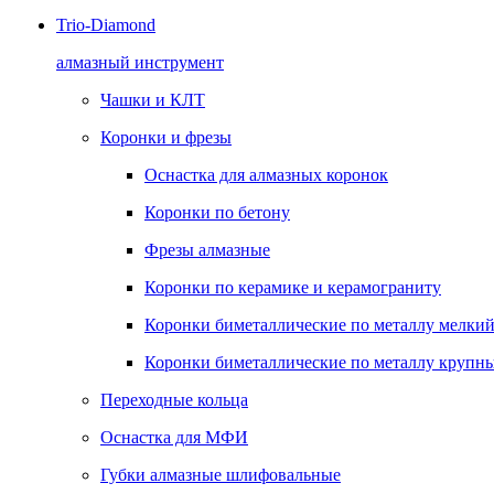
Trio-Diamond
алмазный инструмент
Чашки и КЛТ
Коронки и фрезы
Оснастка для алмазных коронок
Коронки по бетону
Фрезы алмазные
Коронки по керамике и керамограниту
Коронки биметаллические по металлу мелкий
Коронки биметаллические по металлу крупны
Переходные кольца
Оснастка для МФИ
Губки алмазные шлифовальные