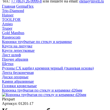
тел.:
+7 (863) 26‐9999‐8
или пишите на email:
elena@invell.ru
Главная
GermaFlex
Trio-Diamond
Haisser
TOOLFOR
Amigo
Truper
Gold Manibus
Rusgeocom
Коронки трубчатые по стеклу и керамике
Круги на липучке
Круги лепестковые
Лист шлиф
Прочее абразив
Щетки
Рулоны CX карбид кремния черный (тканевая основа)
Лента бесконечная
Диски опорные
Камни абразивные
Головки кровельные
Коронка трубчатая по стеклу и керамике d26мм
Plexpart
Артикул: 01201-17