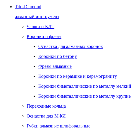
Trio-Diamond
алмазный инструмент
Чашки и КЛТ
Коронки и фрезы
Оснастка для алмазных коронок
Коронки по бетону
Фрезы алмазные
Коронки по керамике и керамограниту
Коронки биметаллические по металлу мелкий
Коронки биметаллические по металлу крупны
Переходные кольца
Оснастка для МФИ
Губки алмазные шлифовальные