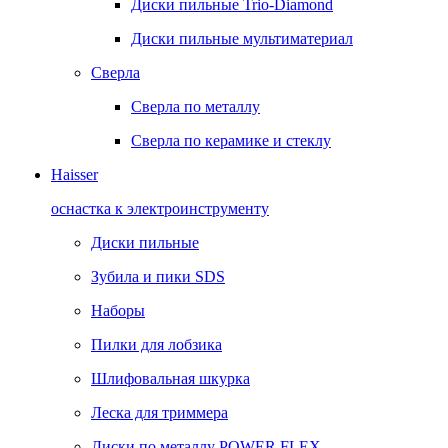
Диски пильные Trio-Diamond
Диски пильные мультиматериал
Сверла
Сверла по металлу
Сверла по керамике и стеклу
Haisser
оснастка к электроинструменту
Диски пильные
Зубила и пики SDS
Наборы
Пилки для лобзика
Шлифовальная шкурка
Леска для триммера
Диски по металлу POWER FLEX