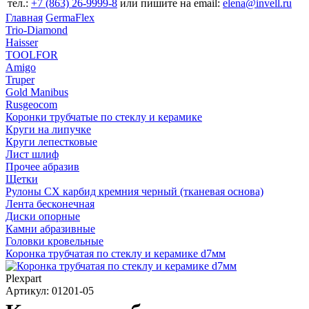
тел.:
+7 (863) 26‐9999‐8
или пишите на email:
elena@invell.ru
Главная
GermaFlex
Trio-Diamond
Haisser
TOOLFOR
Amigo
Truper
Gold Manibus
Rusgeocom
Коронки трубчатые по стеклу и керамике
Круги на липучке
Круги лепестковые
Лист шлиф
Прочее абразив
Щетки
Рулоны CX карбид кремния черный (тканевая основа)
Лента бесконечная
Диски опорные
Камни абразивные
Головки кровельные
Коронка трубчатая по стеклу и керамике d7мм
Plexpart
Артикул: 01201-05