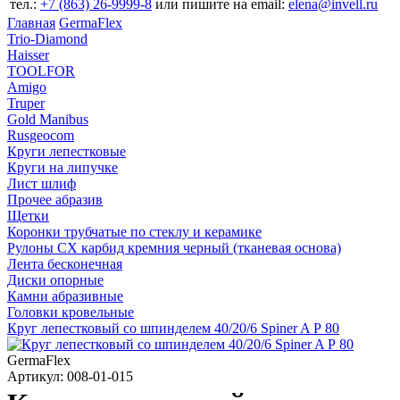
тел.:
+7 (863) 26‐9999‐8
или пишите на email:
elena@invell.ru
Главная
GermaFlex
Trio-Diamond
Haisser
TOOLFOR
Amigo
Truper
Gold Manibus
Rusgeocom
Круги лепестковые
Круги на липучке
Лист шлиф
Прочее абразив
Щетки
Коронки трубчатые по стеклу и керамике
Рулоны CX карбид кремния черный (тканевая основа)
Лента бесконечная
Диски опорные
Камни абразивные
Головки кровельные
Круг лепестковый со шпинделем 40/20/6 Spiner A Р 80
GermaFlex
Артикул: 008-01-015