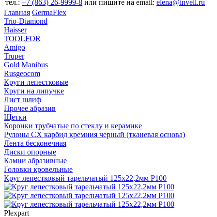
тел.:
+7 (863) 26‐9999‐8
или пишите на email:
elena@invell.ru
Главная
GermaFlex
Trio-Diamond
Haisser
TOOLFOR
Amigo
Truper
Gold Manibus
Rusgeocom
Круги лепестковые
Круги на липучке
Лист шлиф
Прочее абразив
Щетки
Коронки трубчатые по стеклу и керамике
Рулоны CX карбид кремния черный (тканевая основа)
Лента бесконечная
Диски опорные
Камни абразивные
Головки кровельные
Круг лепестковый тарельчатый 125х22,2мм P100
Plexpart