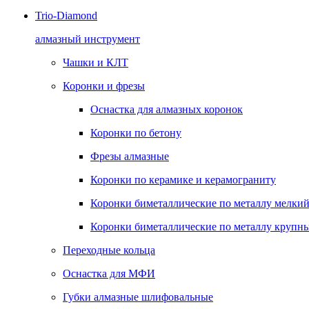
Trio-Diamond
алмазный инструмент
Чашки и КЛТ
Коронки и фрезы
Оснастка для алмазных коронок
Коронки по бетону
Фрезы алмазные
Коронки по керамике и керамограниту
Коронки биметаллические по металлу мелкий
Коронки биметаллические по металлу крупны
Переходные кольца
Оснастка для МФИ
Губки алмазные шлифовальные