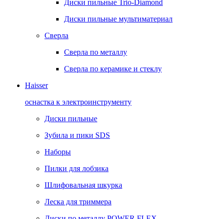
Диски пильные Trio-Diamond
Диски пильные мультиматериал
Сверла
Сверла по металлу
Сверла по керамике и стеклу
Haisser
оснастка к электроинструменту
Диски пильные
Зубила и пики SDS
Наборы
Пилки для лобзика
Шлифовальная шкурка
Леска для триммера
Диски по металлу POWER FLEX