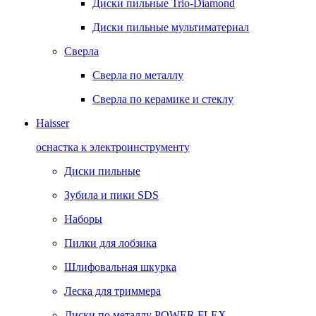
Диски пильные Trio-Diamond
Диски пильные мультиматериал
Сверла
Сверла по металлу
Сверла по керамике и стеклу
Haisser
оснастка к электроинструменту
Диски пильные
Зубила и пики SDS
Наборы
Пилки для лобзика
Шлифовальная шкурка
Леска для триммера
Диски по металлу POWER FLEX