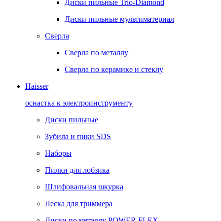
Диски пильные Trio-Diamond
Диски пильные мультиматериал
Сверла
Сверла по металлу
Сверла по керамике и стеклу
Haisser
оснастка к электроинструменту
Диски пильные
Зубила и пики SDS
Наборы
Пилки для лобзика
Шлифовальная шкурка
Леска для триммера
Диски по металлу POWER FLEX