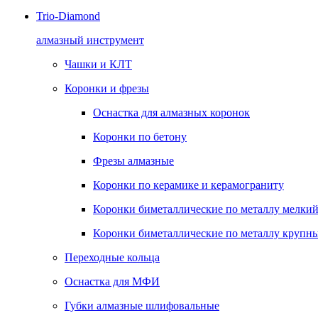
Trio-Diamond
алмазный инструмент
Чашки и КЛТ
Коронки и фрезы
Оснастка для алмазных коронок
Коронки по бетону
Фрезы алмазные
Коронки по керамике и керамограниту
Коронки биметаллические по металлу мелкий
Коронки биметаллические по металлу крупны
Переходные кольца
Оснастка для МФИ
Губки алмазные шлифовальные