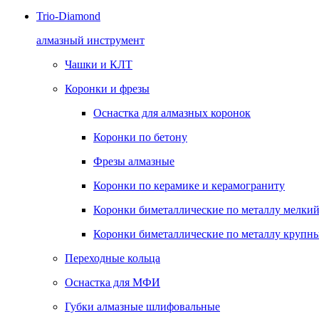
Trio-Diamond
алмазный инструмент
Чашки и КЛТ
Коронки и фрезы
Оснастка для алмазных коронок
Коронки по бетону
Фрезы алмазные
Коронки по керамике и керамограниту
Коронки биметаллические по металлу мелкий
Коронки биметаллические по металлу крупны
Переходные кольца
Оснастка для МФИ
Губки алмазные шлифовальные