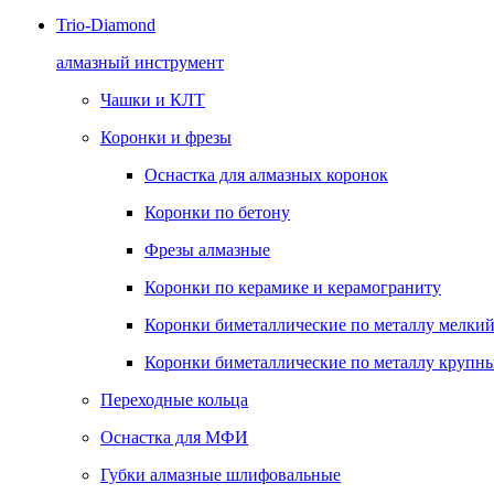
Trio-Diamond
алмазный инструмент
Чашки и КЛТ
Коронки и фрезы
Оснастка для алмазных коронок
Коронки по бетону
Фрезы алмазные
Коронки по керамике и керамограниту
Коронки биметаллические по металлу мелкий
Коронки биметаллические по металлу крупны
Переходные кольца
Оснастка для МФИ
Губки алмазные шлифовальные