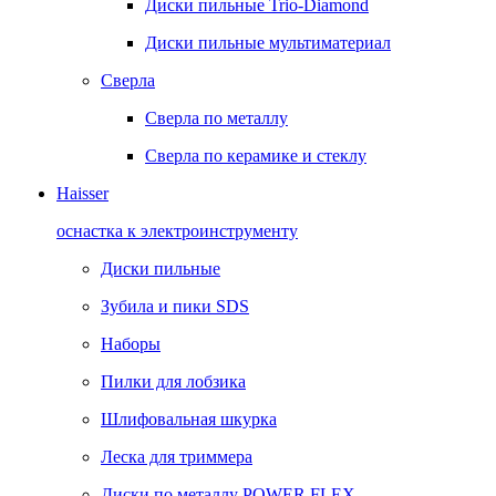
Диски пильные Trio-Diamond
Диски пильные мультиматериал
Сверла
Сверла по металлу
Сверла по керамике и стеклу
Haisser
оснастка к электроинструменту
Диски пильные
Зубила и пики SDS
Наборы
Пилки для лобзика
Шлифовальная шкурка
Леска для триммера
Диски по металлу POWER FLEX