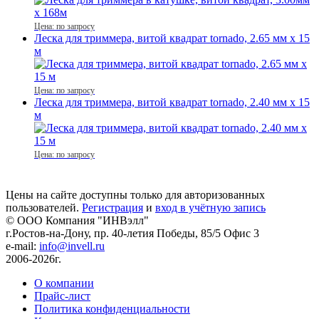
Цена: по запросу
Леска для триммера, витой квадрат tornado, 2.65 мм x 15
м
Цена: по запросу
Леска для триммера, витой квадрат tornado, 2.40 мм x 15
м
Цена: по запросу
Цены на сайте доступны только для авторизованных
пользователей.
Регистрация
и
вход в учётную запись
© ООО Компания
"ИНВэлл"
г.Ростов-на-Дону, пр. 40-летия Победы, 85/5 Офис 3
e-mail:
info@invell.ru
2006-2026г.
О компании
Прайс-лист
Политика конфиденциальности