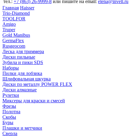
тел.:
+7 (863) 26‐9999‐8
или пишите на email:
elena@invell.ru
Главная
Haisser
Trio-Diamond
TOOLFOR
Amigo
Truper
Gold Manibus
GermaFlex
Rusgeocom
Леска для триммера
Диски пильные
Зубила и пики SDS
Наборы
Пилки для лобзика
Шлифовальная шкурка
Диски по металлу POWER FLEX
Диски алмазные
Рулетки
Миксеры для краски и смесей
Фрезы
Полотна
Скобы
Буры
Плашки и метчики
Сверла