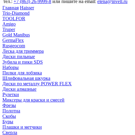
тел.:
+7 (863) 26‐9999‐8
или пишите на email:
elena@invell.ru
Главная
Haisser
Trio-Diamond
TOOLFOR
Amigo
Truper
Gold Manibus
GermaFlex
Rusgeocom
Леска для триммера
Диски пильные
Зубила и пики SDS
Наборы
Пилки для лобзика
Шлифовальная шкурка
Диски по металлу POWER FLEX
Диски алмазные
Рулетки
Миксеры для краски и смесей
Фрезы
Полотна
Скобы
Буры
Плашки и метчики
Сверла