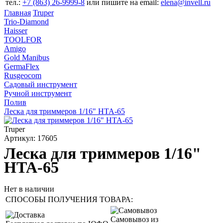
тел.:
+7 (863) 26‐9999‐8
или пишите на email:
elena@invell.ru
Главная
Truper
Trio-Diamond
Haisser
TOOLFOR
Amigo
Gold Manibus
GermaFlex
Rusgeocom
Садовый инструмент
Ручной инструмент
Полив
Леска для триммеров 1/16" HTA-65
Truper
Артикул: 17605
Леска для триммеров 1/16"
HTA-65
Нет в наличии
СПОСОБЫ ПОЛУЧЕНИЯ ТОВАРА:
Самовывоз из