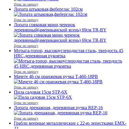
Цена: по запросу
Лопата штыковая,фиберглас 102см
Цена: по запросу
Лопата совковая мини,черенок
деревянный(американский ясень) 69см TR-BY
Цена: по запросу
Мотыга-топор, высокоуглеродистая сталь, твердость 45
HRC,деревянная рукоятка
Цена: по запросу
Мачете 46 см оранжевая ручка T-460-18PB
Цена: по запросу
Пила садовая 15см STP-6X
Цена: по запросу
Лопата дренажная, деревянная ручка REР-16
Цена: по запросу
Грабли веерные металлические с 22-ю лепестками EMX-
22