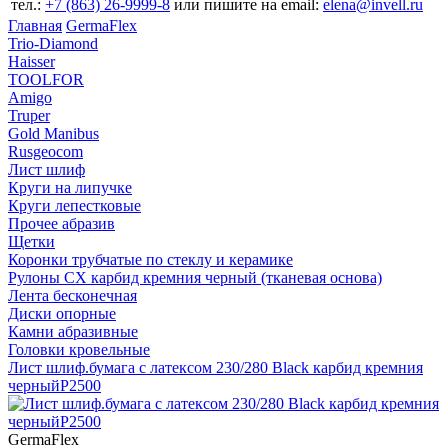
тел.:
+7 (863) 26‐9999‐8
или пишите на email:
elena@invell.ru
Главная
GermaFlex
Trio-Diamond
Haisser
TOOLFOR
Amigo
Truper
Gold Manibus
Rusgeocom
Лист шлиф
Круги на липучке
Круги лепестковые
Прочее абразив
Щетки
Коронки трубчатые по стеклу и керамике
Рулоны CX карбид кремния черный (тканевая основа)
Лента бесконечная
Диски опорные
Камни абразивные
Головки кровельные
Лист шлиф.бумага с латексом 230/280 Black карбид кремния
черныйP2500
GermaFlex