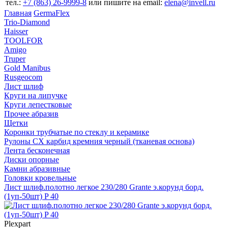
тел.:
+7 (863) 26‐9999‐8
или пишите на email:
elena@invell.ru
Главная
GermaFlex
Trio-Diamond
Haisser
TOOLFOR
Amigo
Truper
Gold Manibus
Rusgeocom
Лист шлиф
Круги на липучке
Круги лепестковые
Прочее абразив
Щетки
Коронки трубчатые по стеклу и керамике
Рулоны CX карбид кремния черный (тканевая основа)
Лента бесконечная
Диски опорные
Камни абразивные
Головки кровельные
Лист шлиф.полотно легкое 230/280 Grante э.корунд борд.
(1уп-50шт) P 40
Plexpart