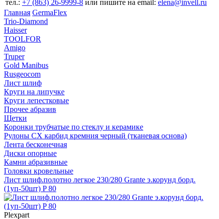
тел.:
+7 (863) 26‐9999‐8
или пишите на email:
elena@invell.ru
Главная
GermaFlex
Trio-Diamond
Haisser
TOOLFOR
Amigo
Truper
Gold Manibus
Rusgeocom
Лист шлиф
Круги на липучке
Круги лепестковые
Прочее абразив
Щетки
Коронки трубчатые по стеклу и керамике
Рулоны CX карбид кремния черный (тканевая основа)
Лента бесконечная
Диски опорные
Камни абразивные
Головки кровельные
Лист шлиф.полотно легкое 230/280 Grante э.корунд борд.
(1уп-50шт) P 80
Plexpart