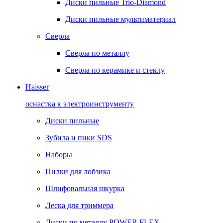
Диски пильные Trio-Diamond
Диски пильные мультиматериал
Сверла
Сверла по металлу
Сверла по керамике и стеклу
Haisser
оснастка к электроинструменту
Диски пильные
Зубила и пики SDS
Наборы
Пилки для лобзика
Шлифовальная шкурка
Леска для триммера
Диски по металлу POWER FLEX