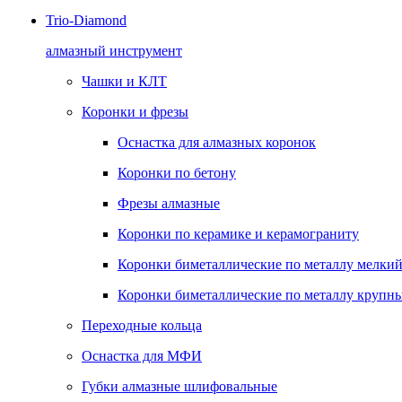
Trio-Diamond
алмазный инструмент
Чашки и КЛТ
Коронки и фрезы
Оснастка для алмазных коронок
Коронки по бетону
Фрезы алмазные
Коронки по керамике и керамограниту
Коронки биметаллические по металлу мелкий
Коронки биметаллические по металлу крупны
Переходные кольца
Оснастка для МФИ
Губки алмазные шлифовальные