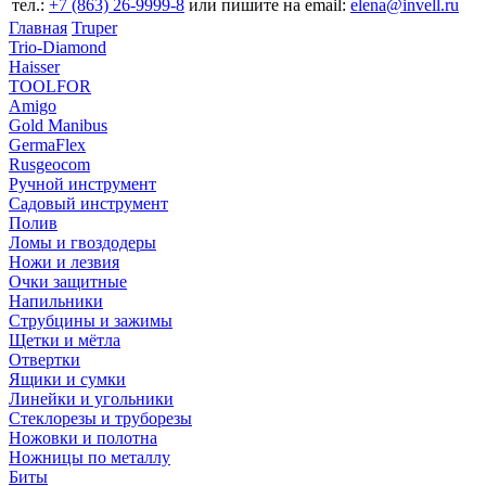
тел.:
+7 (863) 26‐9999‐8
или пишите на email:
elena@invell.ru
Главная
Truper
Trio-Diamond
Haisser
TOOLFOR
Amigo
Gold Manibus
GermaFlex
Rusgeocom
Ручной инструмент
Садовый инструмент
Полив
Ломы и гвоздодеры
Ножи и лезвия
Очки защитные
Напильники
Струбцины и зажимы
Щетки и мётла
Отвертки
Ящики и сумки
Линейки и угольники
Стеклорезы и труборезы
Ножовки и полотна
Ножницы по металлу
Биты