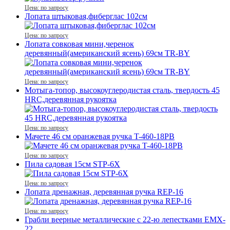
Цена: по запросу
Лопата штыковая,фиберглас 102см
Цена: по запросу
Лопата совковая мини,черенок
деревянный(американский ясень) 69см TR-BY
Цена: по запросу
Мотыга-топор, высокоуглеродистая сталь, твердость 45
HRC,деревянная рукоятка
Цена: по запросу
Мачете 46 см оранжевая ручка T-460-18PB
Цена: по запросу
Пила садовая 15см STP-6X
Цена: по запросу
Лопата дренажная, деревянная ручка REР-16
Цена: по запросу
Грабли веерные металлические с 22-ю лепестками EMX-
22