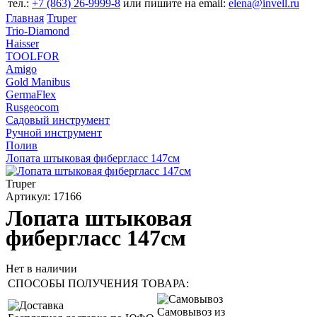
тел.:
+7 (863) 26‐9999‐8
или пишите на email:
elena@invell.ru
Главная
Truper
Trio-Diamond
Haisser
TOOLFOR
Amigo
Gold Manibus
GermaFlex
Rusgeocom
Садовый инструмент
Ручной инструмент
Полив
Лопата штыковая фибергласс 147см
Truper
Артикул: 17166
Лопата штыковая
фибергласс 147см
Нет в наличии
СПОСОБЫ ПОЛУЧЕНИЯ ТОВАРА:
Самовывоз из