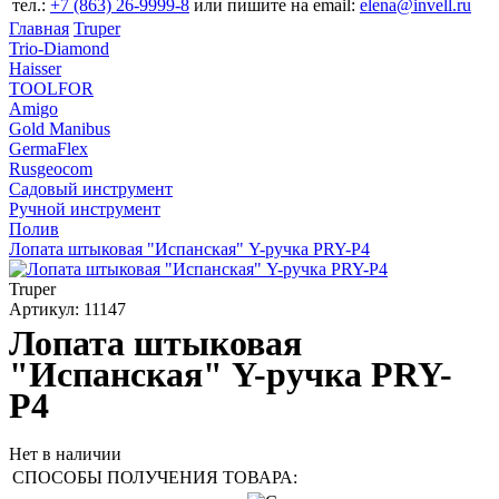
тел.:
+7 (863) 26‐9999‐8
или пишите на email:
elena@invell.ru
Главная
Truper
Trio-Diamond
Haisser
TOOLFOR
Amigo
Gold Manibus
GermaFlex
Rusgeocom
Садовый инструмент
Ручной инструмент
Полив
Лопата штыковая "Испанская" Y-ручка PRY-P4
Truper
Артикул: 11147
Лопата штыковая
"Испанская" Y-ручка PRY-
P4
Нет в наличии
СПОСОБЫ ПОЛУЧЕНИЯ ТОВАРА: