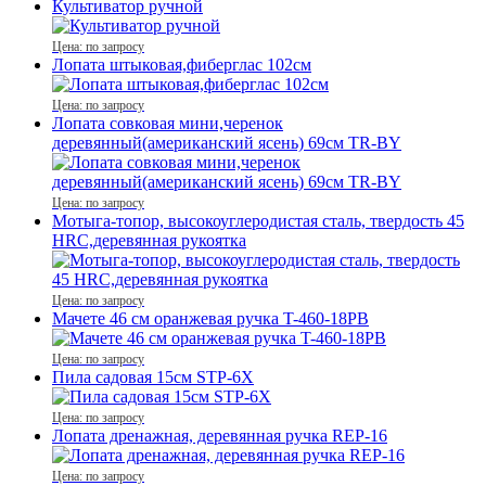
Культиватор ручной
Цена: по запросу
Лопата штыковая,фиберглас 102см
Цена: по запросу
Лопата совковая мини,черенок
деревянный(американский ясень) 69см TR-BY
Цена: по запросу
Мотыга-топор, высокоуглеродистая сталь, твердость 45
HRC,деревянная рукоятка
Цена: по запросу
Мачете 46 см оранжевая ручка T-460-18PB
Цена: по запросу
Пила садовая 15см STP-6X
Цена: по запросу
Лопата дренажная, деревянная ручка REР-16
Цена: по запросу