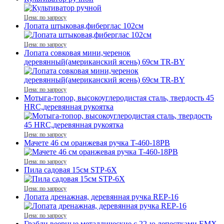
Цена: по запросу
Лопата штыковая,фиберглас 102см
Цена: по запросу
Лопата совковая мини,черенок
деревянный(американский ясень) 69см TR-BY
Цена: по запросу
Мотыга-топор, высокоуглеродистая сталь, твердость 45
HRC,деревянная рукоятка
Цена: по запросу
Мачете 46 см оранжевая ручка T-460-18PB
Цена: по запросу
Пила садовая 15см STP-6X
Цена: по запросу
Лопата дренажная, деревянная ручка REР-16
Цена: по запросу
Грабли веерные металлические с 22-ю лепестками EMX-