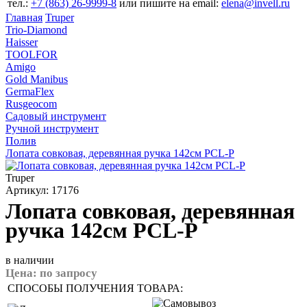
тел.:
+7 (863) 26‐9999‐8
или пишите на email:
elena@invell.ru
Главная
Truper
Trio-Diamond
Haisser
TOOLFOR
Amigo
Gold Manibus
GermaFlex
Rusgeocom
Садовый инструмент
Ручной инструмент
Полив
Лопата совковая, деревянная ручка 142см PCL-P
Truper
Артикул: 17176
Лопата совковая, деревянная
ручка 142см PCL-P
в наличии
Цена:
по запросу
СПОСОБЫ ПОЛУЧЕНИЯ ТОВАРА: