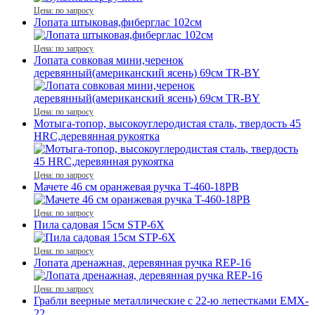
Цена: по запросу
Лопата штыковая,фиберглас 102см
Цена: по запросу
Лопата совковая мини,черенок
деревянный(американский ясень) 69см TR-BY
Цена: по запросу
Мотыга-топор, высокоуглеродистая сталь, твердость 45
HRC,деревянная рукоятка
Цена: по запросу
Мачете 46 см оранжевая ручка T-460-18PB
Цена: по запросу
Пила садовая 15см STP-6X
Цена: по запросу
Лопата дренажная, деревянная ручка REР-16
Цена: по запросу
Грабли веерные металлические с 22-ю лепестками EMX-
22