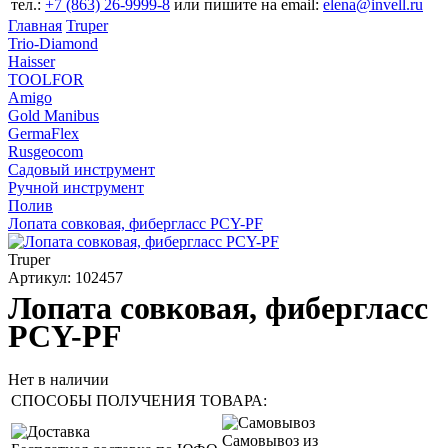
тел.:
+7 (863) 26‐9999‐8
или пишите на email:
elena@invell.ru
Главная
Truper
Trio-Diamond
Haisser
TOOLFOR
Amigo
Gold Manibus
GermaFlex
Rusgeocom
Садовый инструмент
Ручной инструмент
Полив
Лопата совковая, фибергласс PCY-PF
Truper
Артикул: 102457
Лопата совковая, фибергласс
PCY-PF
Нет в наличии
СПОСОБЫ ПОЛУЧЕНИЯ ТОВАРА:
Самовывоз из