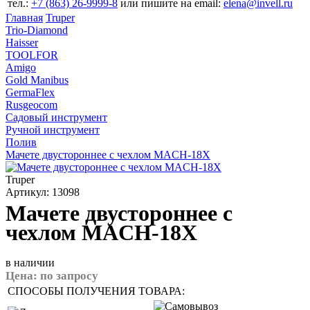
тел.:
+7 (863) 26‐9999‐8
или пишите на email:
elena@invell.ru
Главная
Truper
Trio-Diamond
Haisser
TOOLFOR
Amigo
Gold Manibus
GermaFlex
Rusgeocom
Садовый инструмент
Ручной инструмент
Полив
Мачете двустороннее с чехлом MACH-18X
Truper
Артикул: 13098
Мачете двустороннее с
чехлом MACH-18X
в наличии
Цена:
по запросу
СПОСОБЫ ПОЛУЧЕНИЯ ТОВАРА: