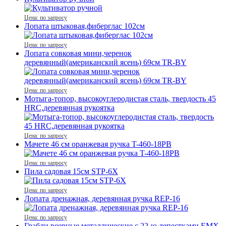
Цена: по запросу
Лопата штыковая,фиберглас 102см
Цена: по запросу
Лопата совковая мини,черенок
деревянный(американский ясень) 69см TR-BY
Цена: по запросу
Мотыга-топор, высокоуглеродистая сталь, твердость 45
HRC,деревянная рукоятка
Цена: по запросу
Мачете 46 см оранжевая ручка T-460-18PB
Цена: по запросу
Пила садовая 15см STP-6X
Цена: по запросу
Лопата дренажная, деревянная ручка REР-16
Цена: по запросу
Грабли веерные металлические с 22-ю лепестками EMX-