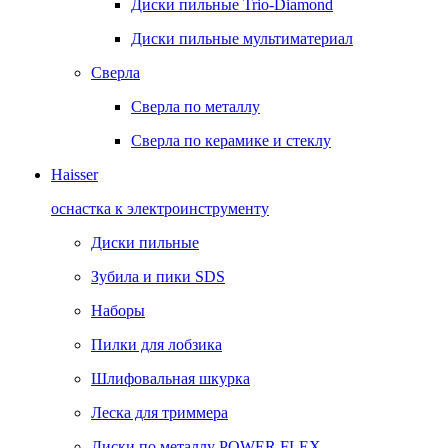
Диски пильные Trio-Diamond
Диски пильные мультиматериал
Сверла
Сверла по металлу
Сверла по керамике и стеклу
Haisser
оснастка к электроинструменту
Диски пильные
Зубила и пики SDS
Наборы
Пилки для лобзика
Шлифовальная шкурка
Леска для триммера
Диски по металлу POWER FLEX