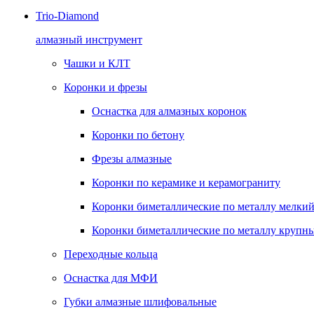
Trio-Diamond
алмазный инструмент
Чашки и КЛТ
Коронки и фрезы
Оснастка для алмазных коронок
Коронки по бетону
Фрезы алмазные
Коронки по керамике и керамограниту
Коронки биметаллические по металлу мелкий
Коронки биметаллические по металлу крупны
Переходные кольца
Оснастка для МФИ
Губки алмазные шлифовальные