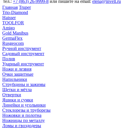
тел.:
+7 (863) 26‐9999‐8
или пишите на email:
elena@invell.ru
Главная
Truper
Trio-Diamond
Haisser
TOOLFOR
Amigo
Gold Manibus
GermaFlex
Rusgeocom
Ручной инструмент
Садовый инструмент
Полив
Ударный инструмент
Ножи и лезвия
Очки защитные
Напильники
Струбцины и зажимы
Щетки и мётла
Отвертки
Ящики и сумки
Линейки и угольники
Стеклорезы и труборезы
Ножовки и полотна
Ножницы по металлу
Ломы и гвоздодеры