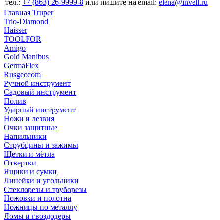
тел.:
+7 (863) 26‐9999‐8
или пишите на email:
elena@invell.ru
Главная
Truper
Trio-Diamond
Haisser
TOOLFOR
Amigo
Gold Manibus
GermaFlex
Rusgeocom
Ручной инструмент
Садовый инструмент
Полив
Ударный инструмент
Ножи и лезвия
Очки защитные
Напильники
Струбцины и зажимы
Щетки и мётла
Отвертки
Ящики и сумки
Линейки и угольники
Стеклорезы и труборезы
Ножовки и полотна
Ножницы по металлу
Ломы и гвоздодеры