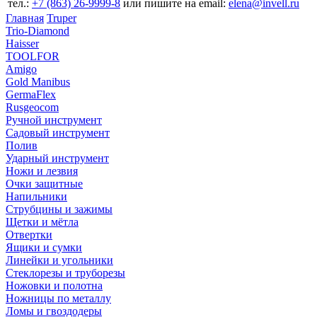
тел.:
+7 (863) 26‐9999‐8
или пишите на email:
elena@invell.ru
Главная
Truper
Trio-Diamond
Haisser
TOOLFOR
Amigo
Gold Manibus
GermaFlex
Rusgeocom
Ручной инструмент
Садовый инструмент
Полив
Ударный инструмент
Ножи и лезвия
Очки защитные
Напильники
Струбцины и зажимы
Щетки и мётла
Отвертки
Ящики и сумки
Линейки и угольники
Стеклорезы и труборезы
Ножовки и полотна
Ножницы по металлу
Ломы и гвоздодеры