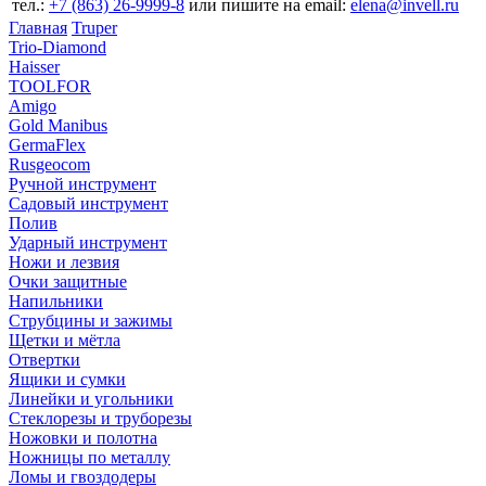
тел.:
+7 (863) 26‐9999‐8
или пишите на email:
elena@invell.ru
Главная
Truper
Trio-Diamond
Haisser
TOOLFOR
Amigo
Gold Manibus
GermaFlex
Rusgeocom
Ручной инструмент
Садовый инструмент
Полив
Ударный инструмент
Ножи и лезвия
Очки защитные
Напильники
Струбцины и зажимы
Щетки и мётла
Отвертки
Ящики и сумки
Линейки и угольники
Стеклорезы и труборезы
Ножовки и полотна
Ножницы по металлу
Ломы и гвоздодеры