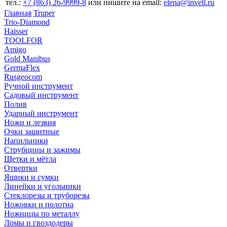
тел.:
+7 (863) 26‐9999‐8
или пишите на email:
elena@invell.ru
Главная
Truper
Trio-Diamond
Haisser
TOOLFOR
Amigo
Gold Manibus
GermaFlex
Rusgeocom
Ручной инструмент
Садовый инструмент
Полив
Ударный инструмент
Ножи и лезвия
Очки защитные
Напильники
Струбцины и зажимы
Щетки и мётла
Отвертки
Ящики и сумки
Линейки и угольники
Стеклорезы и труборезы
Ножовки и полотна
Ножницы по металлу
Ломы и гвоздодеры