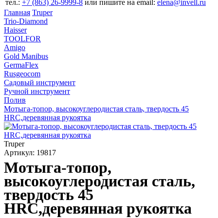
тел.:
+7 (863) 26‐9999‐8
или пишите на email:
elena@invell.ru
Главная
Truper
Trio-Diamond
Haisser
TOOLFOR
Amigo
Gold Manibus
GermaFlex
Rusgeocom
Садовый инструмент
Ручной инструмент
Полив
Мотыга-топор, высокоуглеродистая сталь, твердость 45
HRC,деревянная рукоятка
Truper
Артикул: 19817
Мотыга-топор,
высокоуглеродистая сталь,
твердость 45
HRC,деревянная рукоятка