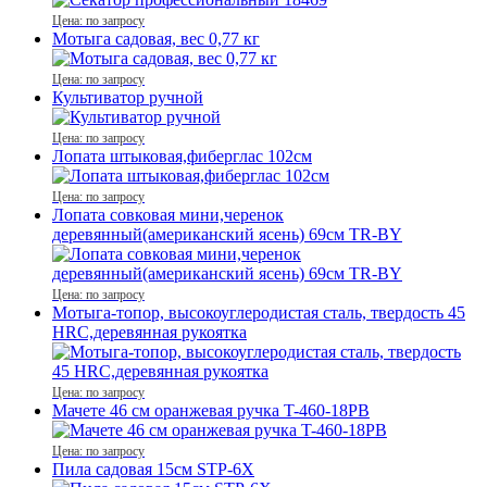
Цена: по запросу
Мотыга садовая, вес 0,77 кг
Цена: по запросу
Культиватор ручной
Цена: по запросу
Лопата штыковая,фиберглас 102см
Цена: по запросу
Лопата совковая мини,черенок
деревянный(американский ясень) 69см TR-BY
Цена: по запросу
Мотыга-топор, высокоуглеродистая сталь, твердость 45
HRC,деревянная рукоятка
Цена: по запросу
Мачете 46 см оранжевая ручка T-460-18PB
Цена: по запросу
Пила садовая 15см STP-6X