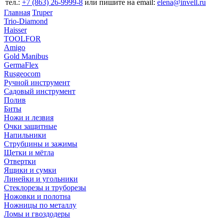
тел.:
+7 (863) 26‐9999‐8
или пишите на email:
elena@invell.ru
Главная
Truper
Trio-Diamond
Haisser
TOOLFOR
Amigo
Gold Manibus
GermaFlex
Rusgeocom
Ручной инструмент
Садовый инструмент
Полив
Биты
Ножи и лезвия
Очки защитные
Напильники
Струбцины и зажимы
Щетки и мётла
Отвертки
Ящики и сумки
Линейки и угольники
Стеклорезы и труборезы
Ножовки и полотна
Ножницы по металлу
Ломы и гвоздодеры