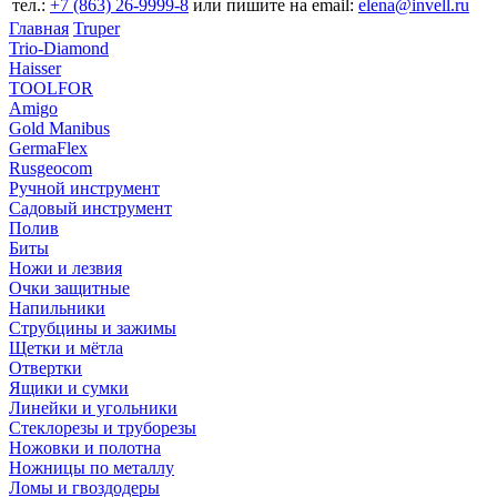
тел.:
+7 (863) 26‐9999‐8
или пишите на email:
elena@invell.ru
Главная
Truper
Trio-Diamond
Haisser
TOOLFOR
Amigo
Gold Manibus
GermaFlex
Rusgeocom
Ручной инструмент
Садовый инструмент
Полив
Биты
Ножи и лезвия
Очки защитные
Напильники
Струбцины и зажимы
Щетки и мётла
Отвертки
Ящики и сумки
Линейки и угольники
Стеклорезы и труборезы
Ножовки и полотна
Ножницы по металлу
Ломы и гвоздодеры