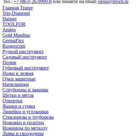
тел.:
+7 (863) 26‐9999‐8
или пишите на email:
elena@invell.ru
Главная
Truper
Trio-Diamond
Haisser
TOOLFOR
Amigo
Gold Manibus
GermaFlex
Rusgeocom
Ручной инструмент
Садовый инструмент
Полив
Губцевый инструмент
Ножи и лезвия
Очки защитные
Напильники
Струбцины и зажимы
Щетки и мётла
Отвертки
Ящики и сумки
Линейки и угольники
Стеклорезы и труборезы
Ножовки и полотна
Ножницы по металлу
Ломы и гвоздодеры