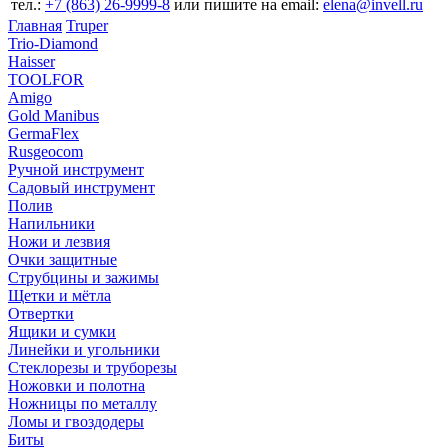
тел.:
+7 (863) 26‐9999‐8
или пишите на email:
elena@invell.ru
Главная
Truper
Trio-Diamond
Haisser
TOOLFOR
Amigo
Gold Manibus
GermaFlex
Rusgeocom
Ручной инструмент
Садовый инструмент
Полив
Напильники
Ножи и лезвия
Очки защитные
Струбцины и зажимы
Щетки и мётла
Отвертки
Ящики и сумки
Линейки и угольники
Стеклорезы и труборезы
Ножовки и полотна
Ножницы по металлу
Ломы и гвоздодеры
Биты