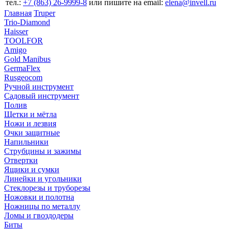
тел.:
+7 (863) 26‐9999‐8
или пишите на email:
elena@invell.ru
Главная
Truper
Trio-Diamond
Haisser
TOOLFOR
Amigo
Gold Manibus
GermaFlex
Rusgeocom
Ручной инструмент
Садовый инструмент
Полив
Щетки и мётла
Ножи и лезвия
Очки защитные
Напильники
Струбцины и зажимы
Отвертки
Ящики и сумки
Линейки и угольники
Стеклорезы и труборезы
Ножовки и полотна
Ножницы по металлу
Ломы и гвоздодеры
Биты