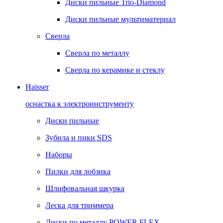
Диски пильные Trio-Diamond
Диски пильные мультиматериал
Сверла
Сверла по металлу
Сверла по керамике и стеклу
Haisser
оснастка к электроинструменту
Диски пильные
Зубила и пики SDS
Наборы
Пилки для лобзика
Шлифовальная шкурка
Леска для триммера
Диски по металлу POWER FLEX