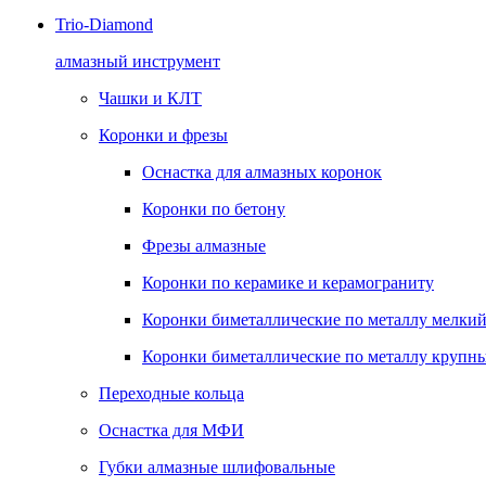
Trio-Diamond
алмазный инструмент
Чашки и КЛТ
Коронки и фрезы
Оснастка для алмазных коронок
Коронки по бетону
Фрезы алмазные
Коронки по керамике и керамограниту
Коронки биметаллические по металлу мелкий
Коронки биметаллические по металлу крупны
Переходные кольца
Оснастка для МФИ
Губки алмазные шлифовальные