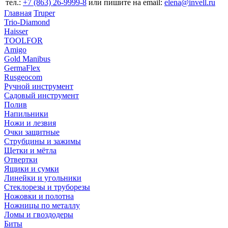
тел.:
+7 (863) 26‐9999‐8
или пишите на email:
elena@invell.ru
Главная
Truper
Trio-Diamond
Haisser
TOOLFOR
Amigo
Gold Manibus
GermaFlex
Rusgeocom
Ручной инструмент
Садовый инструмент
Полив
Напильники
Ножи и лезвия
Очки защитные
Струбцины и зажимы
Щетки и мётла
Отвертки
Ящики и сумки
Линейки и угольники
Стеклорезы и труборезы
Ножовки и полотна
Ножницы по металлу
Ломы и гвоздодеры
Биты