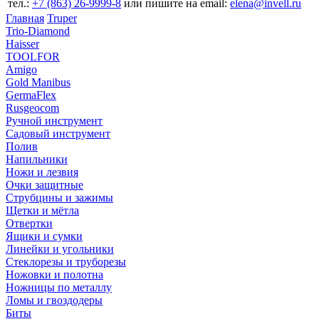
тел.:
+7 (863) 26‐9999‐8
или пишите на email:
elena@invell.ru
Главная
Truper
Trio-Diamond
Haisser
TOOLFOR
Amigo
Gold Manibus
GermaFlex
Rusgeocom
Ручной инструмент
Садовый инструмент
Полив
Напильники
Ножи и лезвия
Очки защитные
Струбцины и зажимы
Щетки и мётла
Отвертки
Ящики и сумки
Линейки и угольники
Стеклорезы и труборезы
Ножовки и полотна
Ножницы по металлу
Ломы и гвоздодеры
Биты