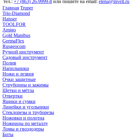
тел.:
+7 (863) 26‐9999‐8
или пишите на email:
elena@invell.ru
Главная
Truper
Trio-Diamond
Haisser
TOOLFOR
Amigo
Gold Manibus
GermaFlex
Rusgeocom
Ручной инструмент
Садовый инструмент
Полив
Напильники
Ножи и лезвия
Очки защитные
Струбцины и зажимы
Щетки и мётла
Отвертки
Ящики и сумки
Линейки и угольники
Стеклорезы и труборезы
Ножовки и полотна
Ножницы по металлу
Ломы и гвоздодеры
Биты