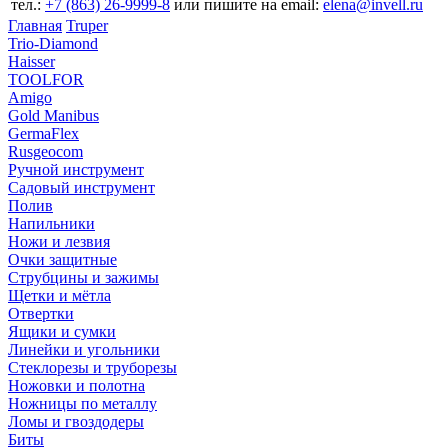
тел.:
+7 (863) 26‐9999‐8
или пишите на email:
elena@invell.ru
Главная
Truper
Trio-Diamond
Haisser
TOOLFOR
Amigo
Gold Manibus
GermaFlex
Rusgeocom
Ручной инструмент
Садовый инструмент
Полив
Напильники
Ножи и лезвия
Очки защитные
Струбцины и зажимы
Щетки и мётла
Отвертки
Ящики и сумки
Линейки и угольники
Стеклорезы и труборезы
Ножовки и полотна
Ножницы по металлу
Ломы и гвоздодеры
Биты