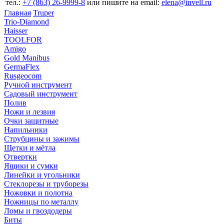
тел.:
+7 (863) 26‐9999‐8
или пишите на email:
elena@invell.ru
Главная
Truper
Trio-Diamond
Haisser
TOOLFOR
Amigo
Gold Manibus
GermaFlex
Rusgeocom
Ручной инструмент
Садовый инструмент
Полив
Ножи и лезвия
Очки защитные
Напильники
Струбцины и зажимы
Щетки и мётла
Отвертки
Ящики и сумки
Линейки и угольники
Стеклорезы и труборезы
Ножовки и полотна
Ножницы по металлу
Ломы и гвоздодеры
Биты